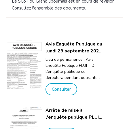
Le SCoT du Grand libournais est en cours de révision
Consultez l'ensemble des documents.
Avis Enquête Publique du
lundi 29 septembre 2025
à 9h00 au vendredi 7
Lieu de permanence : Avis
novembre 2025 à 17h00.
Enquête Publique PLUI-HD
L’enquête publique se
déroulera pendant quarante
jours consécutifs, du lundi 29
Consulter
septembre 2025 à 9h00 au
vendredi 7 novembre 2025 à
17h00. Le siège de l’enquête
est fixé au Service Urbanisme
Arrêté de mise à
de la CALI, 33 avenue de la
l'enquête publique PLUI-
Gare, 33870 Vayres.
HD